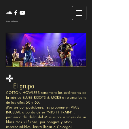
Mentions Légales
El grupo
COTTON HOWLERS rememora los estándares de
la música BLUES ROOTS & MORE afro-americana
de los años 50 y 60.
¡Por sus composiciones, les propone un VIAJE
INUSUAL a bordo de su “NIGHT TRAIN" :
partiendo del delta del Mississippi a través de su
blues más sulfuroso, por boogies y otros
imprescindibles, hasta llegar a Chicago!