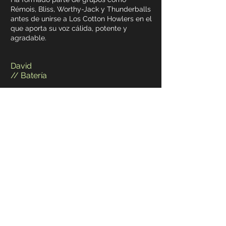
Rémois, Bliss, Worthy-Jack y Thunderballs
antes de unirse a Los Cotton Howlers en el
que aporta su voz cálida, potente y
agradable.
David
// Batería
Batería y autor autodidacta después de
una veintena de años, ha evolucionado a
través de las primeras influencias del rock,
a tintes de rythm'n'blues, pasando
por el swing... al final siempre vuelve a un
buen viejo shuffle.
Léo
// Guitarra
Guitarrista autodidacta, Léo ha tocado en
formaciones de blues de Toulousse
como " UpToNoGood" y "Baby and Slide".
Sus primeras influencias:
Seasick Steve, el Blues Roots / Delta