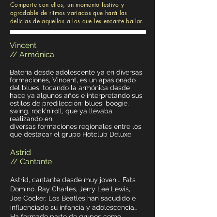
Comparte con ellos, un momento festivo y
agradable de ritmos variados que hará las
delicias de aquellos a los que les encante bailar.
Vincent
// Armónica
Batería desde adolescente ya en diversas
formaciones, Vincent, es un apasionado
del blues, tocando la armónica desde
hace ya algunos años e interpretando sus
estilos de predilección: blues, boogie,
swing, rock'n'roll, que ya llevaba
realizando en
diversas formaciones regionales entre los
que destacar el grupo Hotclub Deluxe.
Astrid
// Cantante
Astrid, cantante desde muy joven... Fats
Domino, Ray Charles, Jerry Lee Lewis,
Joe Cocker, Los Beatles han sacudido e
influenciado su infancia y adolescencia…
Ha formado parte de grupos como